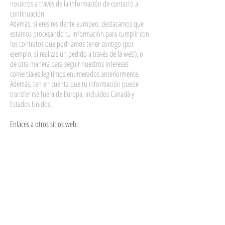
nosotros a través de la información de contacto a
continuación.
Además, si eres residente europeo, destacamos que
estamos procesando tu información para cumplir con
los contratos que podríamos tener contigo (por
ejemplo, si realizas un pedido a través de la web), o
de otra manera para seguir nuestros intereses
comerciales legítimos enumerados anteriormente.
Además, ten en cuenta que tu información puede
transferirse fuera de Europa, incluidos Canadá y
Estados Unidos.
Enlaces a otros sitios web:
Nuestra web puede contener enlaces a otros sitios
web que no son de nuestra propiedad ni están
controlados por nosotros. Ten en cuenta que no
somos responsables de dichos sitios web ni de las
prácticas de privacidad de terceros. Te recomendamos
que estés atento cuando abandones nuestro sitio
web y leas las declaraciones de privacidad de cada
web que pueda recopilar información personal.