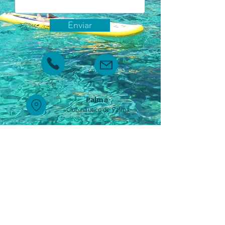
Enviar
Palm
a
Club náutico
de Palma
Cala Gamba
Club náutico Cala Gamba